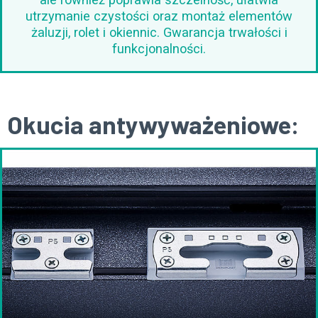
utrzymanie czystości oraz montaż elementów
żaluzji, rolet i okiennic. Gwarancja trwałości i
funkcjonalności.
Okucia antywyważeniowe: