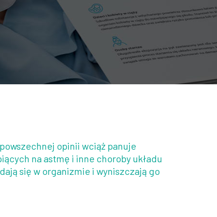
 powszechnej opinii wciąż panuje
iących na astmę i inne choroby układu
ają się w organizmie i wyniszczają go