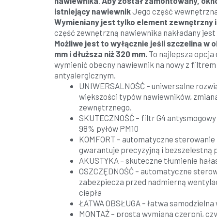
nawiewnika
.
Aby został zamontowany, okno
istniejący nawiewnik
Jego część wewnętrzna 
Wymieniany jest tylko element zewnętrzny 
część zewnętrzną nawiewnika nakładany jest
Możliwe jest to wyłącznie jeśli szczelina w o
mm i dłuższa niż 320 mm.
To najlepsza opcja d
wymienić obecny nawiewnik na nowy z filtre
antyalergicznym.
UNIWERSALNOŚĆ – uniwersalne rozwią
większości typów nawiewników, zmiana
zewnętrznego.
SKUTECZNOŚĆ – filtr G4 antysmogowy i
98% pyłów PM10
KOMFORT – automatyczne sterowanie 
gwarantuje precyzyjną i bezszelestną 
AKUSTYKA – skuteczne tłumienie hałas
OSZCZĘDNOŚĆ – automatyczne sterow
zabezpiecza przed nadmierną wentylac
ciepła
ŁATWA OBSŁUGA – łatwa samodzielna w
MONTAŻ – prosta wymiana czerpni, czy