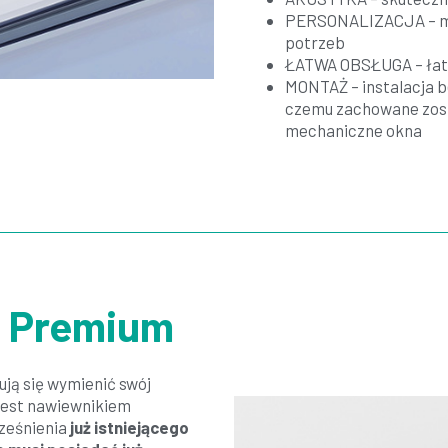
PERSONALIZACJA – mo
potrzeb
ŁATWA OBSŁUGA – łatw
MONTAŻ – instalacja be
czemu zachowane zost
mechaniczne okna
o Premium
ują się wymienić swój
est nawiewnikiem
ześnienia
już istniejącego