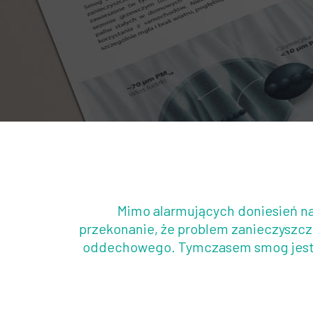
Mimo alarmujących doniesień na 
przekonanie, że problem zanieczyszcz
oddechowego. Tymczasem smog jest szk