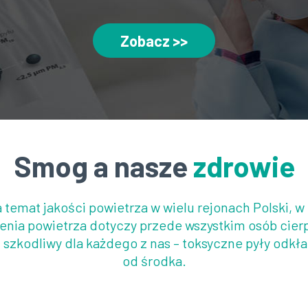
Zobacz >>
Smog a nasze
zdrowie
temat jakości powietrza w wielu rejonach Polski, w
enia powietrza dotyczy przede wszystkim osób cierp
odliwy dla każdego z nas – toksyczne pyły odkład
od środka.