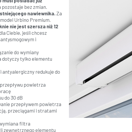
 musi posiadać już
pozostaje bez zmian.
istniejącego nawiewnika.
Za
 model Urbino Premium.
knie nie jest szersza niż 12
la Ciebie, jeśli chcesz
m antysmogowym i
zanie do wymiany
 dotyczy tylko elementu
 antyalergiczny redukuje do
przepływu powietrza
pracę
u do 30 dB
anie przepływem powietrza
ją, przeciągami i stratami
ymiana filtra
li zewnętrznego elementu