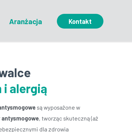
Aranżacja
Kontakt
walce
i alergią
 antysmogowe
są wyposażone w
try antysmogowe
, tworząc skuteczną (aż
iebezpiecznymi dla zdrowia