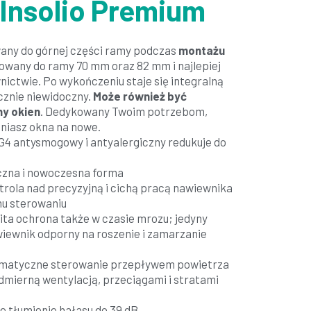
Insolio Premium
ny do górnej części ramy podczas
montażu
sowany do ramy 70 mm oraz 82 mm i najlepiej
ictwie. Po wykończeniu staje się integralną
ycznie niewidoczny.
Może również być
y okien
. Dedykowany Twoim potrzebom,
eniasz okna na nowe.
4 antysmogowy i antyalergiczny redukuje do
czna i nowoczesna forma
rola nad precyzyjną i cichą pracą nawiewnika
u sterowaniu
a ochrona także w czasie mrozu; jedyny
iewnik odporny na roszenie i zamarzanie
atyczne sterowanie przepływem powietrza
mierną wentylacją, przeciągami i stratami
 tłumienie hałasu do 39 dB