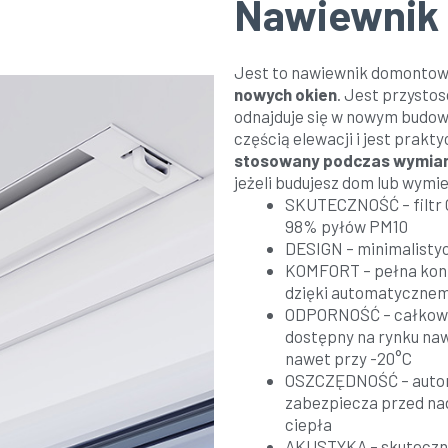
Nawiewnik
Jest
to nawiewnik domontowa
nowych okien
. Jest przysto
odnajduje się w nowym budown
częścią elewacji i jest prakt
stosowany podczas wymian
jeżeli budujesz dom lub wymi
SKUTECZNOŚĆ – filtr G
98% pyłów PM10
DESIGN – minimalisty
KOMFORT – pełna kont
dzięki automatycznem
ODPORNOŚĆ – całkowit
dostępny na rynku naw
nawet przy -20°C
OSZCZĘDNOŚĆ – autom
zabezpiecza przed nad
ciepła
AKUSTYKA – skuteczne