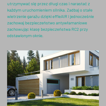
utrzymywać się przez długi czas i narastać z
każdym uruchomieniem silnika. Zadbaj o stałe
wietrzenie garażu dzięki effieAIR i jednocześnie
zachowaj bezpieczeństwo antywłamaniowe
zachowując klasę bezpieczeństwa RC2 przy
odstawionym oknie.