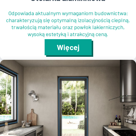
Odpowiada aktualnym wymaganiom budownictwa:
charakteryzują się optymalną izolacyjnością cieplną,
trwałością materiału oraz powłok lakierniczych,
wysoką estetyką i atrakcyjną ceną.
Więcej