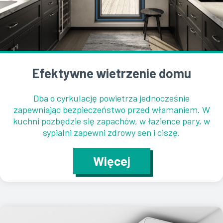
Efektywne wietrzenie domu
Dba o cyrkulację powietrza jednocześnie
zapewniając bezpieczeństwo przed włamaniem. W
kuchni pozbędzie się zapachów, w łazience pary, w
sypialni zapewni zdrowy sen i ciszę.
Więcej