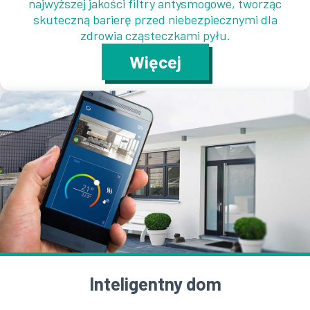
najwyższej jakości filtry antysmogowe, tworząc
skuteczną barierę przed niebezpiecznymi dla
zdrowia cząsteczkami pyłu.
Więcej
Inteligentny dom